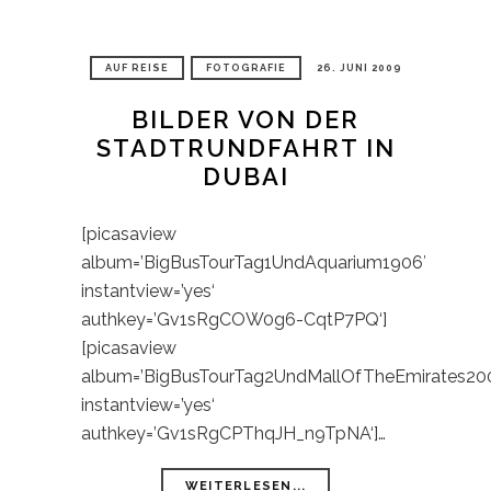
AUF REISE
FOTOGRAFIE
26. JUNI 2009
BILDER VON DER
STADTRUNDFAHRT IN
DUBAI
[picasaview
album=’BigBusTourTag1UndAquarium1906′
instantview=’yes‘
authkey=’Gv1sRgCOW0g6-CqtP7PQ‘]
[picasaview
album=’BigBusTourTag2UndMallOfTheEmirates20
instantview=’yes‘
authkey=’Gv1sRgCPThqJH_n9TpNA‘]…
WEITERLESEN...