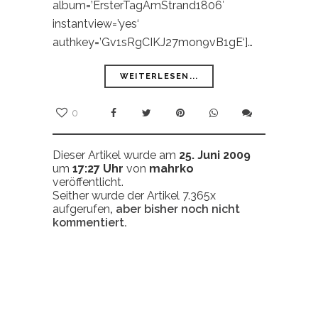
album=’ErsterTagAmStrand1806′
instantview=’yes‘
authkey=’Gv1sRgCIKJ27mon9vB1gE‘]…
WEITERLESEN...
0
Dieser Artikel wurde am
25. Juni 2009
um
17:27 Uhr
von
mahrko
veröffentlicht.
Seither wurde der Artikel 7.365x
aufgerufen
, aber bisher noch nicht
kommentiert.