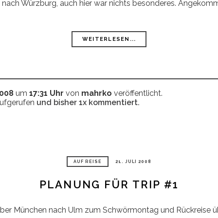
 nach Würzburg, auch hier war nichts besonderes. Angekomme
WEITERLESEN...
2008
um
17:31 Uhr
von
mahrko
veröffentlicht.
aufgerufen
und bisher
1x
kommentiert.
AUF REISE
21. JULI 2008
PLANUNG FÜR TRIP #1
 über München nach Ulm zum Schwörmontag und Rückreise 