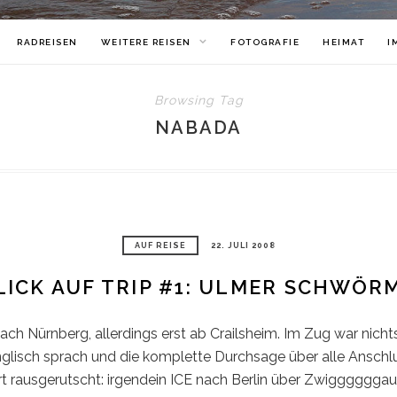
RADREISEN
WEITERE REISEN
FOTOGRAFIE
HEIMAT
I
Browsing Tag
NABADA
AUF REISE
22. JULI 2008
ICK AUF TRIP #1: ULMER SCHWÖ
ach Nürnberg, allerdings erst ab Crailsheim. Im Zug war nichts
glisch sprach und die komplette Durchsage über alle Anschl
ort rausgerutscht: irgendein ICE nach Berlin über Zwiggggggau