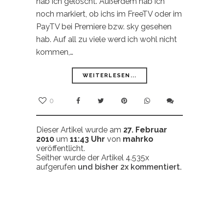
hab ich gelöscht. Außerdem hab ich
noch markiert, ob ichs im FreeTV oder im
PayTV bei Premiere bzw. sky gesehen
hab. Auf all zu viele werd ich wohl nicht
kommen,…
WEITERLESEN...
0
Dieser Artikel wurde am
27. Februar
2010
um
11:43 Uhr
von
mahrko
veröffentlicht.
Seither wurde der Artikel 4.535x
aufgerufen
und bisher
2x
kommentiert.