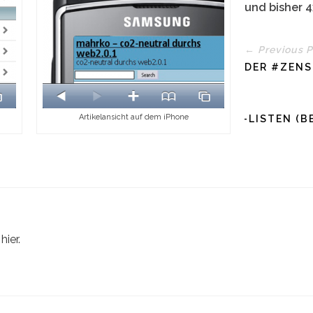
und bisher
4
← Previous P
DER #ZENS
Artikelansicht auf dem iPhone
TWITTER-LISTEN (B
ier.