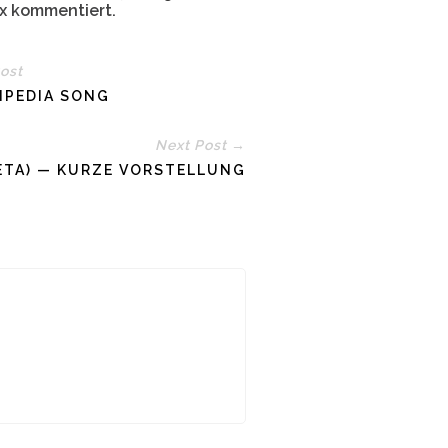
x
kommentiert.
ost
IPEDIA SONG
Next Post →
ETA) — KURZE VORSTELLUNG